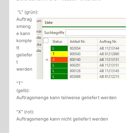
"L" (grün
):
Auftrag
smeng
e kann
komple
tt
geliefer
t
werden
"T"
(gelb):
Auftragsmenge kann teilweise geliefert werden
"X" (rot):
Auftragsmenge kann nicht geliefert werden