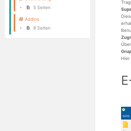
Trag
5 Seiten
Supe
Dies
Addins
erha
8 Seiten
Benu
Zugr
Über
Grup
Hier
E