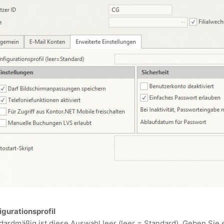
igurationsprofil
dardmäßig ist diese Auswahl leer (leer = Standard). Geben Sie 