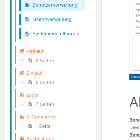
Benutzerverwaltung
Lizenzverwaltung
Systemeinstellungen
Verkauf
8 Seiten
Einkauf
6 Seiten
Lager
A
7 Seiten
E-Commerce
Benu
1 Seite
Dies
Benu
Buchhaltung