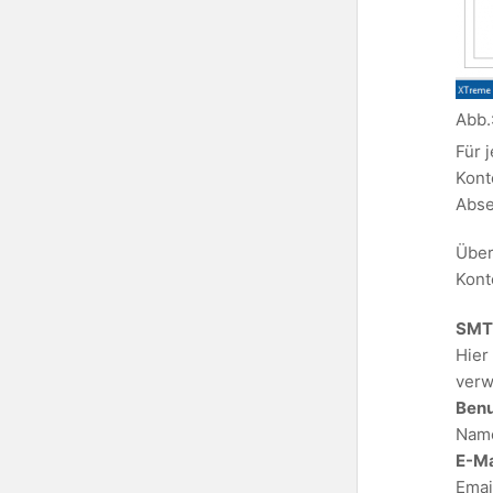
Abb.
Für 
Kont
Abse
Über
Kont
SMT
Hier
verw
Ben
Name
E-Ma
Emai