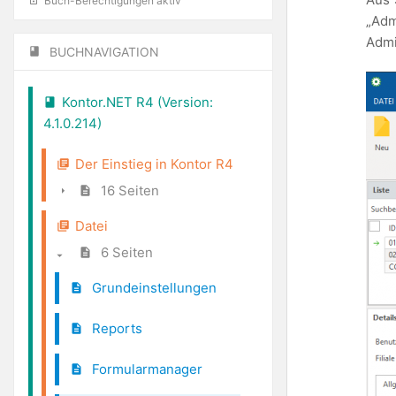
Buch-Berechtigungen aktiv
„Adm
Admi
BUCHNAVIGATION
Kontor.NET R4 (Version:
4.1.0.214)
Der Einstieg in Kontor R4
16 Seiten
Datei
6 Seiten
Grundeinstellungen
Reports
Formularmanager