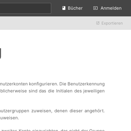
Bücher
Anmelden
Exportieren
g
enutzerkonten konfigurieren. Die Benutzerkennung
licherweise sind das die Initialen des jeweiligen
utzergruppen zuweisen, denen dieser angehört.
zuweisen.
n zweites Konto einzurichten, das nicht der Gruppe