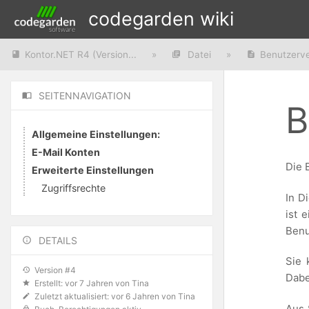
codegarden wiki
Kontor.NET R4 (Version...
»
Datei
»
Benutzerv
SEITENNAVIGATION
B
Allgemeine Einstellungen:
E-Mail Konten
Die 
Erweiterte Einstellungen
Zugriffsrechte
In D
ist 
Benu
DETAILS
Sie 
Version #4
Dabe
Erstellt:
vor 7 Jahren
von
Tina
Zuletzt aktualisiert:
vor 6 Jahren
von
Tina
Aus 