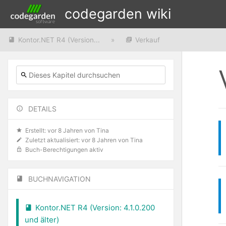
codegarden wiki
Kontor.NET R4 (Version...
»
Verkauf
DETAILS
Erstellt:
vor 8 Jahren
von
Tina
Zuletzt aktualisiert:
vor 8 Jahren
von
Tina
Buch-Berechtigungen aktiv
BUCHNAVIGATION
Kontor.NET R4 (Version: 4.1.0.200
und älter)